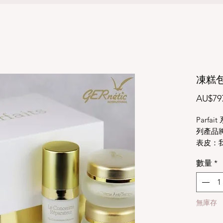
凍糕
AU$79
Parf
列產品
表皮：
皮：具
數量
*
下組織
包含在
凍糕濃
抗衰老
無庫存
Parfa
型的恢