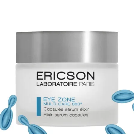
強皮膚
Parfa
和 UV
胞的細
胞內過
Parfa
象的皮
30毫升
Parfai
抗衰老
Parfait
強大的
衰老的
胞保護
織中的
能量。
Parfai
力，舒
和營養