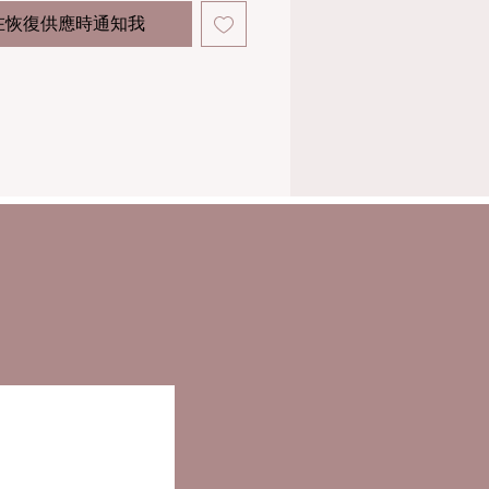
在恢復供應時通知我
養、保濕、抗炎和抗自由基作用。
it Serum 將促進真正的細胞修復，通
成纖維細胞活性來自然重建結締組
基質，刺激膠原蛋白的合成和糖胺
產生。
it Serum 還將增強再生、營養、水合
細胞刺激。它具有高營養、再礦化
氧化劑。它是一種極好的保濕劑和
。
it Serum 適合所有有任何老化跡象的
霜：
霜
it Day Cream 是一種強效、保護性、
修復霜。它獲得真正的生物提升效
水分和細胞修復因子的來源。它通
角質層的厚度和保持水分來淡化細
通過抗自由基、鎮靜和再生作用增