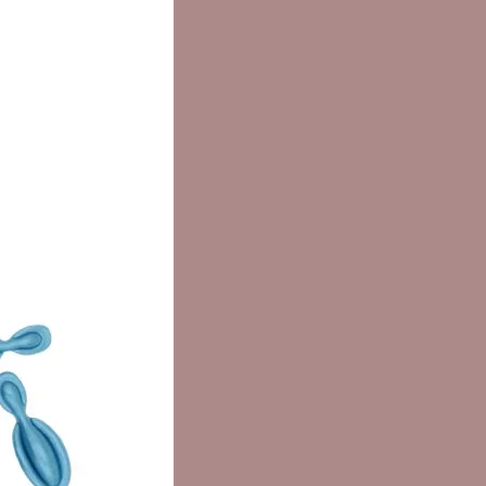
防禦機制。
it Day Cream 將減緩和逆轉由 UVA
B 損傷引起的老化過程，促進表皮細
胞更新並增強皮膚活力。它具有細
氧化氧的酶促消除作用。
it Day Cream 適合所有有任何老化跡
膚。
t Time Defying晚霜：
營養晚霜
 Time Defying Night Cream 是一種
營養混合物，可在細胞水平上對抗
表現。它提供必需的營養以支持細
器對抗衰老過程，自然重建結締組
基質，增加皮膚的彈性並增強細胞
t Time Defying 還可以增強皮膚活
緩和脫敏，增強皮膚活力，再礦化
。它也是一種強抗氧化劑。