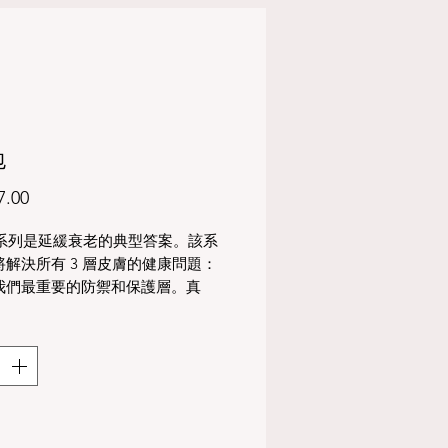
包
價
7.00
格
ait 系列是延緩衰老的典型答案。該系
將解決所有 3 層皮膚的健康問題：
我們最重要的防禦和保護層。真
有成纖維細胞和淺表循環系統。皮
：肌肉、脂肪組織和血管。
此包中：
縮精華：
修復精華
it Serum 以其濃縮的活性成分帶來典
復活力，這些成分具有極強的再