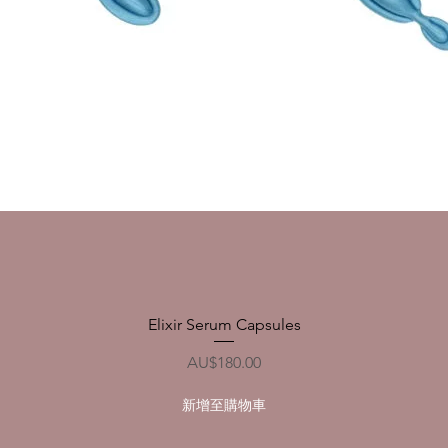
Parfa
跡象的
30毫升
Elixir Serum Capsules
快速瀏覽
價格
AU$180.00
新增至購物車