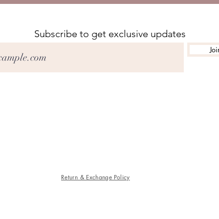
Subscribe to get exclusive updates
Joi
聯繫我們
馬爾格雷夫 3170 韋弗利花園購物中心 134 號舖
03 95484280
sandal_beauty@hotmail.com
Return & Exchange Policy
©2020 美容沙龍。