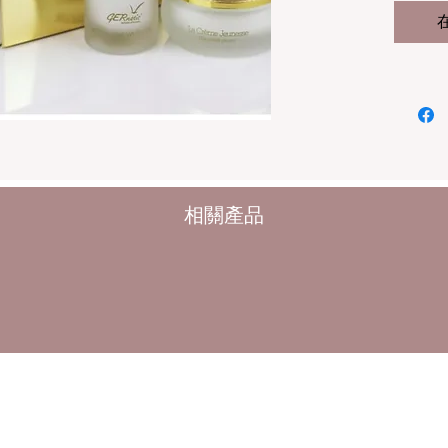
生、營
Parfa
過提高
織中的
聚醣的
Parfa
作用和
和強抗
緊緻劑
相關產品
Parfa
皮膚。
17毫升
芭菲日
煥活日
Parfa
排毒和
果，是
過減少
紋。它