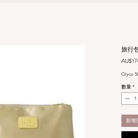
旅行
AU$17
Glyco 
數量
*
新增