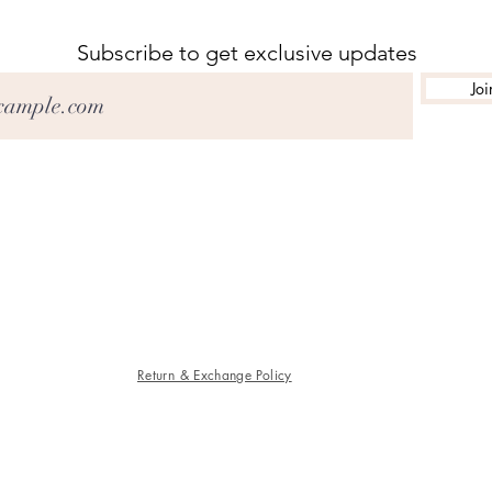
Subscribe to get exclusive updates
Joi
聯繫我們
馬爾格雷夫 3170 韋弗利花園購物中心 134 號舖
03 95484280
sandal_beauty@hotmail.com
Return & Exchange Policy
©2020 美容沙龍。