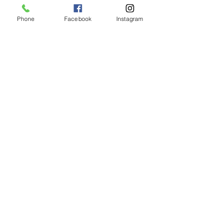
內酯、卡波姆、向日葵籽油、DNA
Phone
Facebook
Instagram
成分按照強制性標籤要求按體積降序排
Elixir Serum Capsules
列。
價格
AU$180.00
新增至購物車
Subscribe to get exclusive updates
Join Our Mailing List