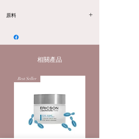
有 β-葡聚醣和泛醇的複合物，可為肌膚提
供強效舒緩和再生。EFFECT防止污染老
原料
化：生物糖和維生素 E 可防止自由基和有
害環境影響。防止光老化：廣譜過濾器、
配料
蠟燭灌木提取物以及單寧和向日葵芽提取
AQUA，桂皮酸鹽，二乙氨基羥苯甲酰
物的保護複合物可提供對 UVA/B 輻射、紅
基苯甲酸己酯，己二酸二丁酯，乙基己
外線和藍光的保護(HEV) 輻射。也非常適
基三嗪酮，甘油，甲基丙烯酸甲酯交聯
合敏感皮膚和經過密集脫皮和美容設備治
聚合物，苯基苯並咪唑磺酸，雙 - 乙基
相關產品
療後。BENEFIT360° 保護，防止因紫外線
己甲氧基苯基三嗪，精氨酸，十一烷，
和環境因素引起的皮膚過早老化。應用 潔
聚甘油-2二聚羥基硬脂酸，月桂基葡糖
面後塗抹在皮膚上作為點睛之筆。經常使
Best Seller
苷，十三烷，醋酸生育酚，鋁澱粉辛烯
用，它有助於防止光誘導和環境誘導的皮
基琥珀酸，聚二甲基矽氧烷，泛醇，苯
膚過早老化，並有助於抵消新色素斑的形
氧基乙醇，麥芽糊精，黃原膠，丁二
成。
醇，對羥基苯甲酸甲酯，對羥基苯甲酸
乙酯，EDTA二鈉，丙二醇，戊二醇，
CASSIA翅葉提取物，檸檬酸，刺雲實果
提取物，辛酸/癸酸三甘油酯，羧甲基倍
他葡聚醣、生育酚、抗壞血酸四異丙
酯、生物糖膠 4、向日葵芽提取物、泛