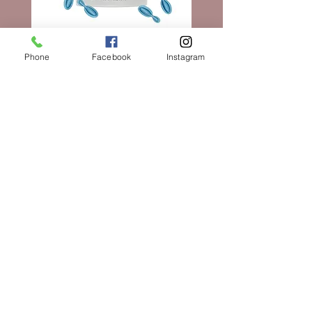
苯甲酸鈉, 辛酰/辛酰葡萄糖苷, 苯乙醇,
們重新出現。
泛內酯, 糖異構體, 二氧化矽, 氫氧化鈉,
應用
六肽-48 HCL
適用於潔淨的頸部和肩部皮膚。
成分按照強制性標籤要求按體積降序排
Phone
Facebook
Instagram
列。
Elixir Serum Capsules
價格
AU$180.00
新增至購物車
Subscribe to get exclusive updates
Join Our Mailing List