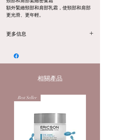
頸部和肩部緊緻密集霜
額外緊緻頸部和肩部乳霜，使頸部和肩部
更光滑、更年輕。
描述
額外緊緻頸部和肩部乳霜，使頸部和肩部
更多信息
更光滑、更年輕。
影響
配料
頸部和肩部區域的皮膚較薄，因此需要特
AQUA，甘油，山杏仁油，甘油硬脂酸
別小心。 HSR Lifting Complex 顯著消除
檸檬酸酯，芝麻籽油，乙基己基異壬酸
皺紋，例如面部表情和重力皺紋，以及失
酯，二辛基醚，鯨蠟醇，醋酸生育酚，
去彈性。含有氨基酸絲氨酸和丙氨酸的胞
乳油木果油，苯氧基乙醇，泛醇，丙烯
相關產品
外多醣有助於經常使用以減輕年齡和色素
酸酯/ C10-30丙烯酸烷基酯交聯聚合
沉著並防止它們重新出現。頸部和肩部體
物，PARFUM，肌肽，黍籽提取物，丙
驗她的個人提升：她看起來更光滑、均勻
Best Seller
烯酸鈉/丙烯酰二甲基牛磺酸鈉共聚物，
和年輕。
野大豆蛋白質，聚異丁烯，乙基己基甘
益處
油，向日葵種子油，生育酚，MICA，豌
五種高性能活性成分可抵抗皺紋類型，如
豆提取物，EDTA二鈉，辛乙二醇，檸檬
面部表情和重力皺紋以及失去張力。含有
酸鈉，椰油酰基谷氨酸，山梨酸鉀, 檸檬
氨基酸絲氨酸和丙氨酸的胞外多醣有助於
酸, BIOSACCHARIDE GUM-1, 單寧酸,
經常使用以減輕年齡和色素沉著並防止它